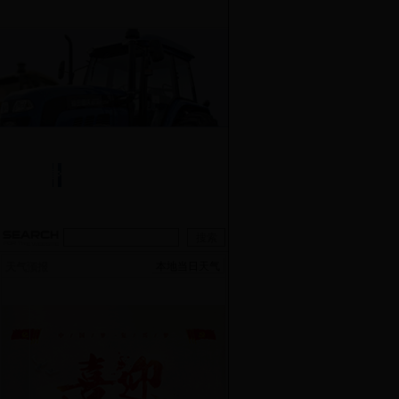
365买球平
台下载
_365bet中国
客服电话
_365bet中文
机构
本地当日天气
天气预报