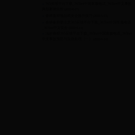
365买球平台下载_365bet中国客服电话_365bet中文事故
典型案例分析
(2022-6-27)
春耕备耕拖拉机安全操作技巧
(2022-5-13)
春耕备耕要注意365买球平台下载_365bet中国客服电话
_365bet中文安全
(2022-5-11)
浅析春耕365买球平台下载_365bet中国客服电话_365bet
中文事故预防与应急处理（一）
(2022-5-11)