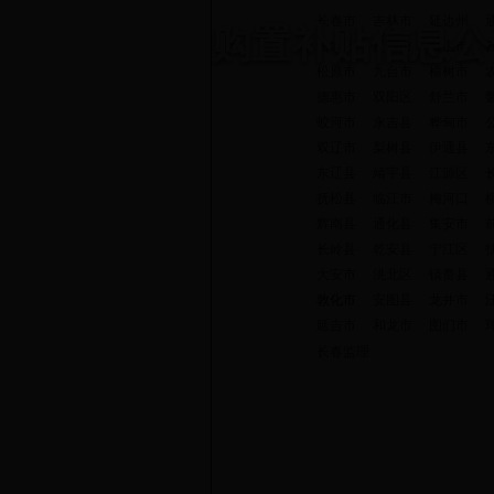
长春市
吉林市
延边州
购置补贴信息公
白城市
辽源市
白山市
松原市
九台市
榆树市
德惠市
双阳区
舒兰市
蛟河市
永吉县
桦甸市
双辽市
梨树县
伊通县
东辽县
靖宇县
江源区
抚松县
临江市
梅河口
辉南县
通化县
集安市
长岭县
乾安县
宁江区
大安市
洮北区
镇赉县
敦化市
安图县
龙井市
延吉市
和龙市
图们市
长春监理
365买球平台下载_365bet中国客服电话_36