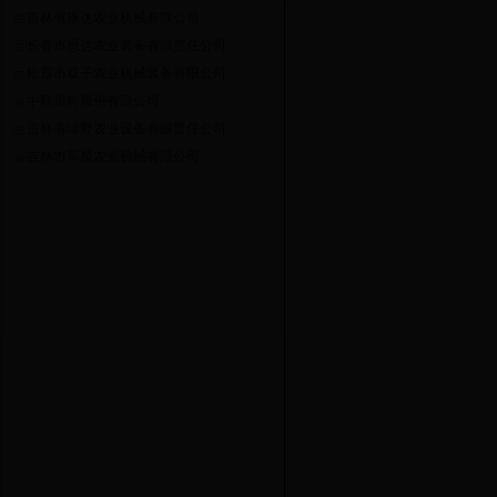
吉林省康达农业机械有限公司
长春市恩达农业装备有限责任公司
松原市双子农业机械装备有限公司
中联重科股份有限公司
吉林省绿野农业设备有限责任公司
吉林市军星农业机械有限公司