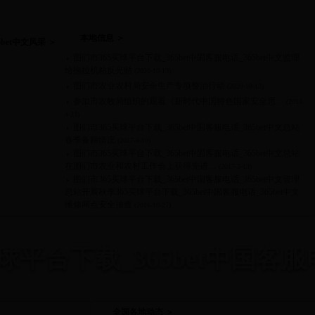
本地信息 ＞
5bet中文风采 ＞
图们市365买球平台下载_365bet中国客服电话_365bet中文监理
给拖拉机粘反光贴
(2020-10-13)
图们市农业农村局安全生产专项整治行动
(2020-10-13)
参加市农牧局组织的观看《新时代中国特色国家安全思…
(2018-
4-23)
图们市365买球平台下载_365bet中国客服电话_365bet中文总站
春季备耕情况
(2017-4-10)
图们市365买球平台下载_365bet中国客服电话_365bet中文总站
在图们市农业和农村工作会上获得先进…
(2017-3-13)
图们市365买球平台下载_365bet中国客服电话_365bet中文管理
总站开展秋季365买球平台下载_365bet中国客服电话_365bet中文
维修网点安全抽查
(2016-10-27)
球平台下载_365bet中国客服电
话_365bet中文网站群 ＞
全国各地动态 ＞