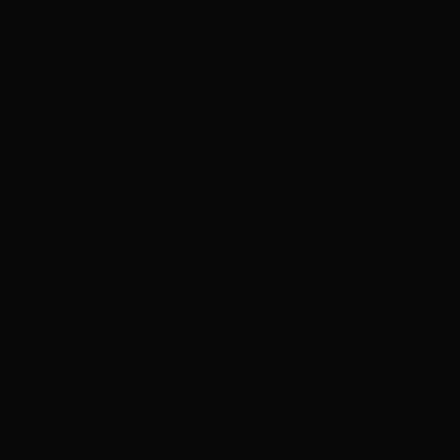
首 页
新闻资讯
政策法规
365买球平台下载_365BET中国客服电话
365买球平台下载_365BET中国客服电话