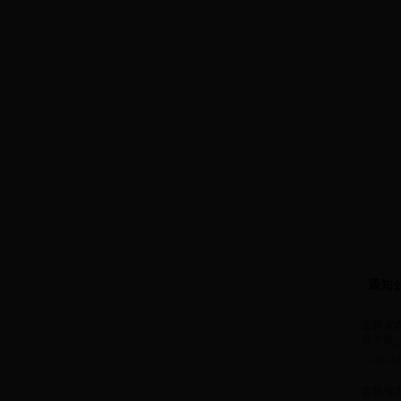
科技推广
安全监理
教育培训
_365BET中文维修
365买球平台下载_365BET中国客服电话_365BE
_365BET中文机构
通知
吉林省农
台下载_
23-01-17
吉林省