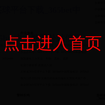
长春市
球平台下载_365bet中
中联重
吉林省
吉林市
作业服务
5bet中文购置补贴信息
点击进入首页
…
· 我国麦收三大亮点：智能、高效、优质…
· 全国小麦收获 进度过八成
· 梅河口市2018年实施高效植保机械化实用技术推广作…
警钟长鸣
吉林省
_36