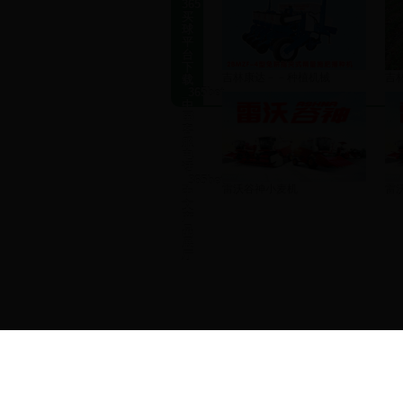
365
买
球
平
台
下
吉林康达－－种植机械
吉
载
_365bet
中
国
客
服
电
话
_365bet
雷沃谷神小麦机
雷
中
文
产
品
展
厅