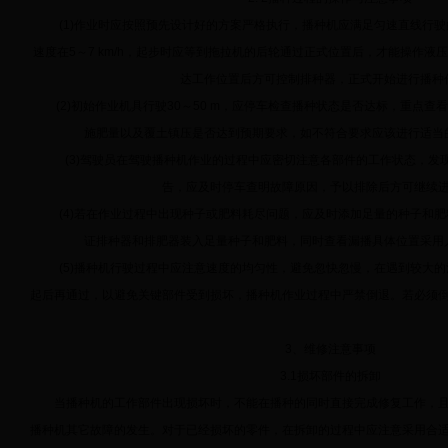
(1)作业时应按照预先设计好的方案严格执行，播种机应满足匀速直线行驶
速度在5～7 km/h，起步时应等到拖拉机的后轮通过正式位置后，才能操作液
达工作位置后方可控制排种器，正式开始进行播种
(2)初始作业机具行驶30～50 m，应停车检查播种状态是否达标，重点查
施肥量以及覆土镇压是否达到预期要求，如不符合要求应该进行适当
(3)驾驶员在驾驶播种机作业的过程中应密切注意各部件的工作状态，发
告，应及时停车查明故障原因，予以排除后方可继续
(4)若在作业过程中出现种子或肥料耗尽问题，应及时添加足量的种子和肥
证排种器和排肥器装入足量种子和肥料，同时查看漏播具体位置采用
(5)播种机行驶过程中应注意速度的均匀性，避免忽快忽慢，在遇到较大的
起后再通过，以避免关键部件受到损坏，播种机作业过程中严禁倒退。若必须
3、维修注意事项
3.1损坏部件的拆卸
当播种机的工作部件出现损坏时，不能在播种的同时直接完成修复工作，且
播种机其它故障的发生。对于已经损坏的零件，在拆卸的过程中应注意采用合