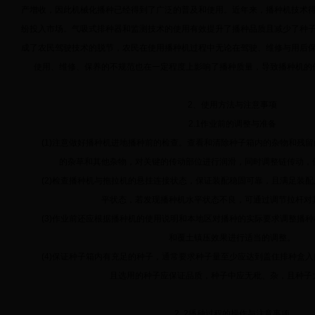
产增收，因此机械化播种已经得到了广泛的普及和使用。近年来，播种机技术
纷投入市场。气吸式排种器和监测技术的使用有效提升了播种品质且减少了种
成了农民驾驶技术的脱节，农民在使用播种机过程中无论在驾驶、维修与用后
使用、维修、保养的不规范也在一定程度上影响了播种质量，导致播种机的
2、使用方法与注意事项
2.1作业前的调整与准备
(1)注意做好播种机进地播种前的检查。查看和清除种子箱内的杂物和残留
的杂草和其他杂物，对关键的传动部位进行润滑，同时调整链传动，
(2)检查播种机与拖拉机的悬挂连接状态，保证装配稳固可靠，且满足装配
平状态，若发现播种机水平状态不良，可通过调节拉杆对
(3)作业前还应根据播种机的使用说明和本地区对播种的实际要求调整播种
和覆土镇压效果进行适当的调整。
(4)保证种子箱内有充足的种子，通常要求种子量至少应达到盖住排种盒入
且选用的种子应保证品质，种子中应无秕、杂，且种子
2. 2播种过程的操作与注意事项