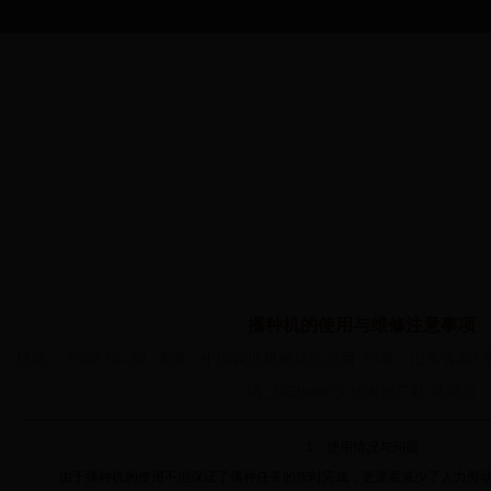
首 页
综合信息
365买球平台
安全监理
教育培训
政
下载_365bet
首页
>
365买球平台下载_365bet中国客服电话_365bet中文维修
>
使用
中国客服电话
_365bet中文
播种机的使用与维修注意事项
管理
日期： 2022-05-20 来源：中国农业机械化信息网 作者：山东省365
话_365bet中文技术推广站 马继超
1、使用情况与问题
由于播种机的使用不但保证了播种任务的按时完成，更显着减少了人力劳动