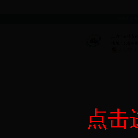
网站地图
|
关
主 办：吉林省
地 址：长春市西安大
吉公网安备 2
点击