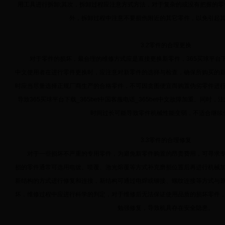
用工具进行拆卸;其次，拆卸过程应注意方式方法，对于复杂的或没有把握的
外，拆卸过程中注意不要损伤附近的其它零件，以免引起
3.2零件的合理更换
对于零件的损坏，最合理的维修方式应是直接更换新零件，365买球平台下载_36
中文使用者在进行零件更换时，应注意对新零件的选择与检查，确保所购买的
时应当尽量选择正规厂商生产的合格零件，不可因贪图便宜而购置伪劣零件进
导致365买球平台下载_365bet中国客服电话_365bet中文故障加重。同
时间过长可能导致零件机械性能变弱，不适合继续
3.3零件的合理修复
对于一些损坏不严重的专用零件，为避免新零件购置的昂贵费用，可寻求专
损的零件通常可选用电镀、喷覆、激光熔覆等方式补充磨损位置后再进行机械
新结构的方式进行修复和连接，新结构可通过电焊或铆接、螺纹连接等方式与
坏，维修过程中应进行科学的判定，对于维修后无法保证使用品质的损坏零件
勉强修复，导致机具存在安全隐患。