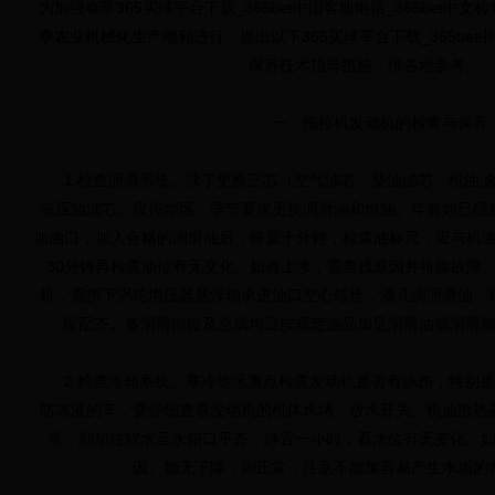
为加强春季365买球平台下载_365bet中国客服电话_365bet中
季农业机械化生产顺利进行，提出以下365买球平台下载_365bet中国
保养技术指导措施，供各地参考。
一、拖拉机发动机的检查与保养
1.检查润滑系统。除了更换三芯（空气滤芯、柴油滤芯、机油滤
液压油滤芯。应按地区、季节要求更换润滑油和燃油。年前如已经
加油口，加入合格的润滑油后，静置十分钟，检查油标尺，应与机油尺
30分钟再检查油位有无变化。如有上涨，需查找原因并排除故障
机，需拆下涡轮增压器悬浮轴承进油口空心螺栓，滴几滴润滑油，
应配齐。各润滑部位及总成均应按规定油品加足润滑油或润滑
2.检查冷却系统。寒冷地区重点检查发动机是否有冻伤，特别是
防冻液的车，要仔细查看发动机的机体水堵、放水开关、机油散热
常，则加注软水至水箱口平齐，静置一小时，看水位有无变化。
因。如无下降，则正常，注意不能加容易产生水垢的