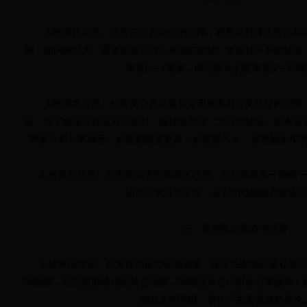
2.检查转向系。注意左右方向间的间隙，观察拉杆球头传动和
隙，如间隙过大，需更换拉杆球头和油缸销轴。更换球头和销轴后
束是0～4毫米，两轮驱动的前束是5～10
3.检查离合器。检查离合器踏板和分离轴承与分离杠杆的间隙
滞，踩下踏板行程五分之四时，能挂换档位，无打齿异响。如离合
摩擦片和分离轴承，如果超限需更换；如磨损不大，分离轴承加
4.检查制动器。检查制动液面和踏板行程，制动踏板第一脚能一
回位正常且无卡滞，左右制动踏板高度应
三、旋耕机的检查与保养
1.检查传动箱。检查传动箱齿轮油油量，低于油面线的要补加同
间间隙，特别是圆锥齿轮啮合间隙，间隙过大过小都会引发故障；
轴套之间间隙，磨损严重的要成套更换