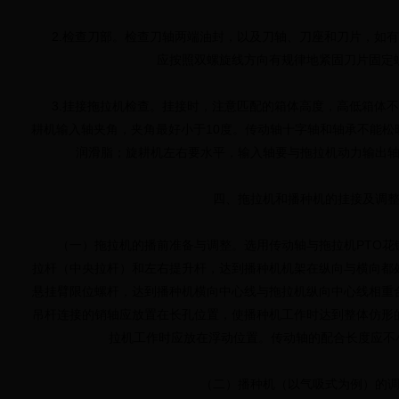
2.检查刀部。检查刀轴两端油封，以及刀轴、刀座和刀片，如有
应按照双螺旋线方向有规律地紧固刀片固定
3.挂接拖拉机检查。挂接时，注意匹配的箱体高度，高低箱体不
耕机输入轴夹角，夹角最好小于10度。传动轴十字轴和轴承不能松
润滑脂；旋耕机左右要水平，输入轴要与拖拉机动力输出
四、拖拉机和播种机的挂接及调
（一）拖拉机的播前准备与调整。选用传动轴与拖拉机PTO花
拉杆（中央拉杆）和左右提升杆，达到播种机机架在纵向与横向都
悬挂臂限位螺杆，达到播种机横向中心线与拖拉机纵向中心线相重
吊杆连接的销轴应放置在长孔位置，使播种机工作时达到整体仿形
拉机工作时应放在浮动位置。传动轴的配合长度应不小
（二）播种机（以气吸式为例）的调