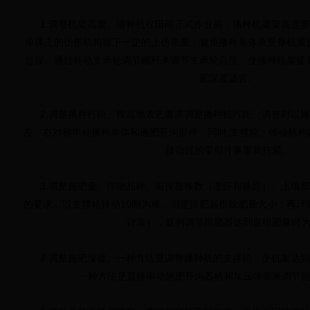
1.调整机架高度。播种机在田间正式作业前，播种机梁架高度要
单体上的仿形机构留下一定的上仿形量，避免播种单体承受整机重
过深。通过转动支承轮调节螺杆来调节支承轮高度，使播种机架提
肥深度适宜。
2.调整播种行距。按当地农艺要求调整播种机行距。调整时以播
左、右对称串动播种单体和施肥开沟部件，同时,支撑轮、传动机构
移动过的零部件要重新拧紧。
3.调整施肥量。作物品种、亩保苗株数（垄距和株距）、土壤肥
的要求，以支撑轮转动10圈为准，测定排肥器排除肥量大小，再计
计算），直到调节排肥器达到亩排肥量时
4.调整施肥深度。一种方法是调整播种机的支撑轮，使机架达到
一种方法是直接串动施肥开沟器柄和加压弹簧来调节