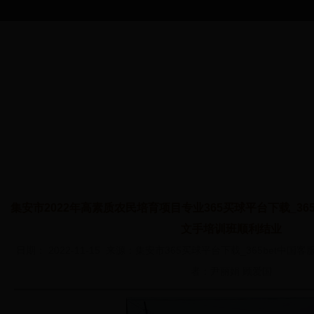
首 页
综合信息
365买球平台
安全监理
教育培训
政
下载_365bet
首页
>
教育培训
>
教育培训
中国客服电话
_365bet中文
集安市2022年高素质农民培育项目专业365买球平台下载_365b
管理
文手培训班顺利结业
日期： 2022-11-15 来源：集安市365买球平台下载_365bet中国客
者：尹丽娟 顾爱国