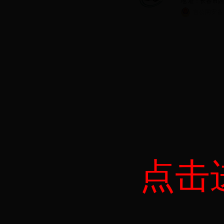
地 址：长春市西安大
吉公网安备 2
点击