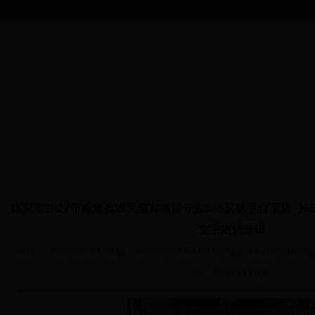
首 页
综合信息
365买球平台
安全监理
教育培训
政
下载_365bet
首页
>
教育培训
>
教育培训
中国客服电话
_365bet中文
集安市2022年高素质农民培育项目专业365买球平台下载_365b
管理
文手培训开班
日期： 2022-11-07 来源：集安市365买球平台下载_365bet中国客
者：尹丽娟 顾爱国