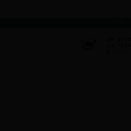
网站地图
|
关
主 办：吉林省
地 址：长春市西安大
吉公网安备 2