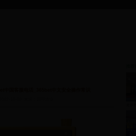
台
安全监理
教育培训
政策法规
科技推广
质量鉴定
365买球平
t
下载_365be
推荐
话
中国客服电
文
_365bet中
bet中国客服电话_365bet中文安全操作常识
维修
2022-10-09 来源：四平农业
龙井市
_36
_36