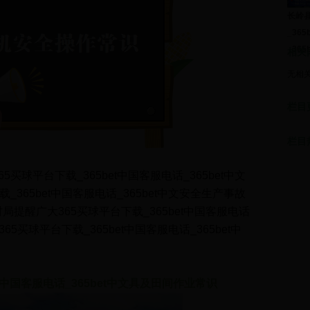
长岭县
_36
_36
相关
无相
栏目
栏目
平台下载_365bet中国客服电话_365bet中文
_365bet中国客服电话_365bet中文安全生产事故
提醒广大365买球平台下载_365bet中国客服电话
65买球平台下载_365bet中国客服电话_365bet中
et中国客服电话_365bet中文具及田间作业常识