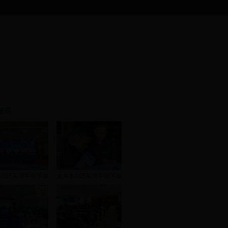
台
数据信息
市场供求
365买球平台
t
下载_365bet
资讯
话
中国客服电话
文
_365bet中文
机构
365买球平台下载
龙井市365买球平台下载
5bet中国客服电话
_365bet中国客服电话
5bet中文总站积极参
_365bet中文总站开展节