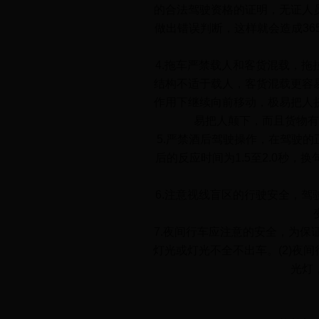
的合法驾驶资格的证明，无证人
做出错误判断，这样就会造成365买
4.拖车严禁载人和客货混载，
结构不适于载人，客货混载更容
作用下继续向前移动，极易把人
易把人颠下，而且货物有
5.严禁酒后驾驶操作，在驾驶的正
后的反应时间为1.5至2.0秒
6.注意视线盲区的行驶安全，
7.夜间行车应注意的安全，为保
灯光或灯光不全不出车。(2)夜
光灯