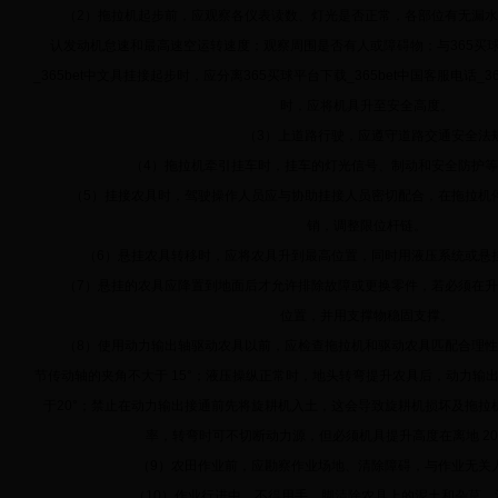
（2）拖拉机起步前，应观察各仪表读数、灯光是否正常，各部位有无漏水
认发动机怠速和最高速空运转速度；观察周围是否有人或障碍物；与365买球平
_365bet中文具挂接起步时，应分离365买球平台下载_365bet中国客服电话_
时，应将机具升至安全高度。
（3）上道路行驶，应遵守道路交通安全法
（4）拖拉机牵引挂车时，挂车的灯光信号、制动和安全防护等
（5）挂接农具时，驾驶操作人员应与协助挂接人员密切配合，在拖拉机停
销，调整限位杆链。
（6）悬挂农具转移时，应将农具升到最高位置，同时用液压系统或悬
（7）悬挂的农具应降置到地面后才允许排除故障或更换零件，若必须在升
位置，并用支撑物稳固支撑。
（8）使用动力输出轴驱动农具以前，应检查拖拉机和驱动农具匹配合理性
节传动轴的夹角不大于 15°；液压操纵正常时，地头转弯提升农具后，动力输
于20°；禁止在动力输出接通前先将旋耕机入土，这会导致旋耕机损坏及拖拉
率，转弯时可不切断动力源，但必须机具提升高度在离地 200
（9）农田作业前，应勘察作业场地、清除障碍，与作业无关
（10）作业行进中，不得用手、脚清除农具上的泥土和杂草，