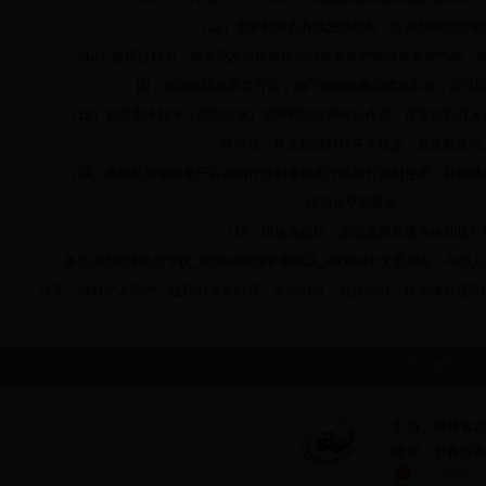
（11）需要检查农具或发动机时，应先切断动力输
（12）使用过程中，如发现发动机或传动箱有异常声响或有异常气味；发
围；发动机转速异常升高，油门控制失效等情况出现，应立
（13）如发生冷却水（或防冻液）沸腾时应立即停止作业，使发动机在无
再停机。禁止高温时拧开水箱盖，避免被烫伤
（14）拖拉机前驱动桥只在农田作业和道路泥泞轮胎打滑时使用；其他情
传动系早期磨损。
（15）维修拖拉机，必须选用质量合格的原厂
各位365买球平台下载_365bet中国客服电话_365bet中文手朋友，与
洗手，做好个人防护。让我们共克时艰，共战时疫，抢抓农时，扎实做好现阶
网站地图
|
关
主 办：吉林省
地 址：长春市西安大
吉公网安备 2