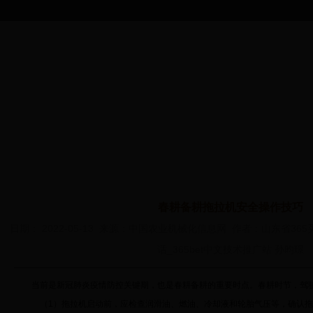
首 页
综合信息
365买球平台
安全监理
教育培训
政
下载_365bet
首页
>
安全监理
>
安全知识
中国客服电话
_365bet中文
春耕备耕拖拉机安全操作技巧
管理
日期： 2022-05-13 来源：中国农业机械化信息网 作者：山东省365
话_365bet中文技术推广站 孙昀璟
当前是新冠肺炎疫情防控关键期，也是春耕备耕的重要时点。春耕时节，驾驶
（1）拖拉机启动前，应检查润滑油、燃油、冷却液和轮胎气压等，确认拖