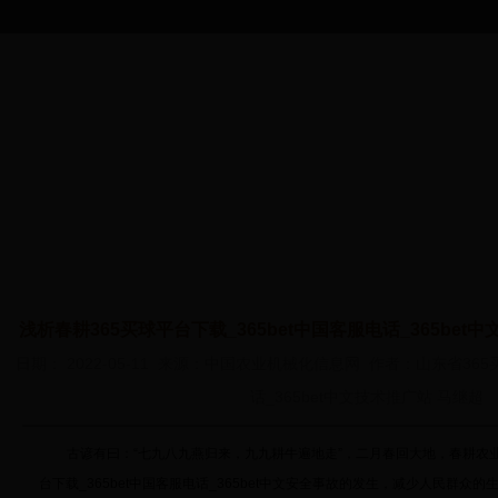
首 页
综合信息
365买球平台
安全监理
教育培训
政
下载_365bet
首页
>
安全监理
>
安全知识
中国客服电话
_365bet中文
浅析春耕365买球平台下载_365bet中国客服电话_365be
管理
日期： 2022-05-11 来源：中国农业机械化信息网 作者：山东省365
话_365bet中文技术推广站 马继超
古谚有曰：“七九八九燕归来，九九耕牛遍地走”，二月春回大地，春耕农业
台下载_365bet中国客服电话_365bet中文安全事故的发生，减少人民群众