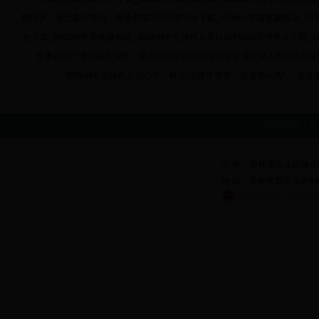
规培训，通过集中学习、观看典型365买球平台下载_365bet中国客服电话_365
台下载_365bet中国客服电话_365bet中文操作人员认识到365买球平台下载_36
全事故的严重性和危害性。切实把安全法制观念和安全意识深入到365买球平台
_365bet中文操作人员心中，树立“道路千万条，安全第一条”、“安
网站地图
|
关
主 办：吉林省农业机械
地 址：长春市西安大路6430号
吉公网安备 2201060