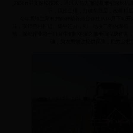
_365bet中文深松技术，通过大马力拖拉机牵引深松
下，疏松土壤，打破犁底层，改善耕
今年我镇兰家村井岗种植养殖合作社从
10
月下旬开
开，实行整村推进、集中连片，同一地块三年内深松
整，深松作业将于
11
月中旬即冬灌之前全面完成任务
础，为农民增收提供保障，助力乡村