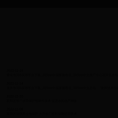
首 页
综合信息
365买球平台
安全监理
教育培训
政
下载_365bet
推广动态
中国客服电话
_365bet中文
2022-11-16
通化市365买球平台下载_365bet中国客服电话_365bet中文推广中心召开
管理
2022-11-14
龙井市365买球平台下载_365bet中国客服电话_365bet中文总站 ：“发挥技术引
2022-11-10
双阳区推广水田保护性耕作技术 促进农民稳产增收
2022-11-09
双阳区加强黑土地保护 大力推广秸秆深翻还田技术