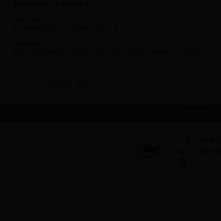
永吉县积极推广土地旋耕技术
2022-10-08
用不用条耕机技术，玉米垧收入差三千多！
2022-09-30
蛟河市多措并举确保三大365买球平台下载_365bet中国客服电话_365bet中
1723
1
2
3
4
5
6
7
8
9
10
网站地图
|
关
主 办：吉林省
地 址：长春市西安大
吉公网安备 2