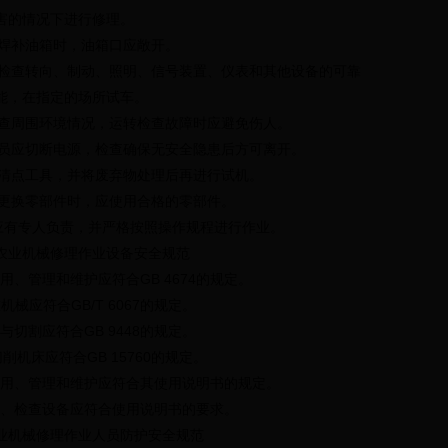
害的情况下进行修理。
焊补油箱时，油箱口应敞开。
检查转向、制动、照明、信号装置、仪表和其他设备的可靠
能，在指定的场所试车。
查周围环境情况，运转检查故障时应避免伤人。
员应切断电源，检查确保无安全隐患后方可离开。
清点工具，并将废弃物处理后再进行试机。
更换零部件时，应使用合格的零部件。
应有专人负责，并严格按照操作规程进行作业。
业机械修理作业设备安全规范
、管理和维护应符合GB 4674的规定。
械应符合GB/T 6067的规定。
切割应符合GB 9448的规定。
机床应符合GB 15760的规定。
用、管理和维护应符合其使用说明书的规定。
、检查设备应符合使用说明书的要求。
机械修理作业人员防护安全规范