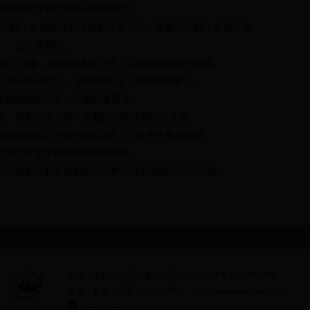
均应按需要配备劳动防护用品。
全帽；在有旋转部件的机器旁工作，应戴安全帽，长发应放
在工作帽内。
屑、强酸、制冷剂场合工作，应戴相应的防护眼镜。
85dB(A)以上，应戴护耳器（耳塞或耳罩）。
物质场所作业，应戴防毒器具。
、切割等作业时，应戴防护眼镜和防护手套。
理机械加工产生的金属切屑，不应用手直接清理。
手套直接接触机器的旋转部件。
应按相关要求穿相应的防护工作鞋和规定的工作服。
网站地图
|
关于我们
|
联系我们
|
免责声明
主 办：吉林省农业机械化管理中心 吉ICP备15007670号
地 址：长春市西安大路6430号 http：//www.bxbjfw.com
吉公网安备 22010602000283号