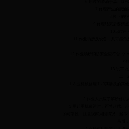
6.用过的带油手套、废棉
7.修理产生的废油应
8.换下的报
9.修理结束后要清点
10.动力机
11.作业场所及设备，凡可能危
12.作业场所消防安全应符合《中
报
13.试车场
二、农
1.农业机械修理工和其涉及的其他
2.作业人员应了解所修机具
3.用起重机吊运时，严禁超载。起
的可靠性；注意观察周围情况，起吊
吊后
4.正确使用拆装工具和设