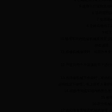
5.使用千斤顶和其他辅
6.活动照明设
7.使用易松
8.手持式电动工具的
9.钳工
10.修理车间内待修机械周围至少
停在道路
11.待修机械修理时，应用方木支
12.严禁只用千斤顶顶在车下进行
13.在待修机械下作业时，发动机
运转情况下修理，车上应有人看护
14.在修理间或车间内热磨合发
15.修理
16.农业机械
17.农药等有害物质机械的修理，