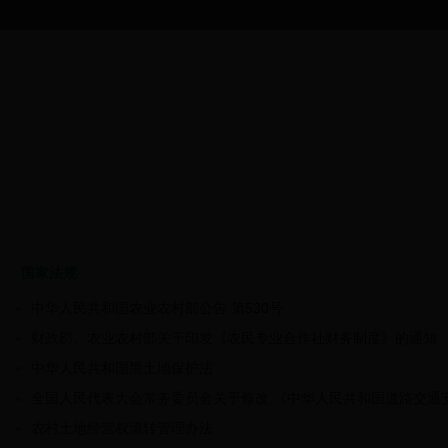
首 页
综合信息
365买球平台
安全监理
教育培训
政
下载_365bet
政策法规
中国客服电话
_365bet中文
国家法规
管理
中华人民共和国农业农村部公告 第530号
财政部、农业农村部关于印发《农民专业合作社财务制度》的通知
中华人民共和国黑土地保护法
全国人民代表大会常务委员会关于修改 《中华人民共和国道路交通
农村土地经营权流转管理办法