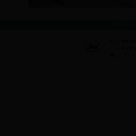
网站地图
|
关
主 办：吉林省
地 址：长春市西安大
吉公网安备 2