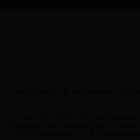
首 页
综合信息
365买球平台
安全监理
教育培训
政
下载_365bet
首页
>
365买球平台下载_365bet中国客服电话_365bet中文管理
>
购机
中国客服电话
_365bet中文
图们市365买球平台下载_365bet中国客服电话_365b
管理
日期： 2022-09-22 来源：图们市农业机械
为确保2022年365买球平台下载_365bet中国客服电话_
面安全落实到位，图们市农业机械管理总站工作人员协同经销商
对全市2022年购买的365买球平台下载_365bet中国客服电话