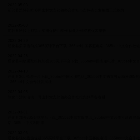
2022-05-03
前郭县浩特芒哈乡周家村党支部领办合作社与吉林省长发集团正式签约
2022-05-03
前郭县哈拉毛都镇：实施保护性耕作 优化种植结构促农增收
2022-04-29
通化县多举措助推365买球平台下载_365bet中国客服电话_365bet中文合作社
2022-04-26
通化县积极采取措施加强365买球平台下载_365bet中国客服电话_365bet中
2022-04-13
通化县365买球平台下载_365bet中国客服电话_365bet中文购置补贴助推365
_365bet中文合作社发展壮
2022-04-05
敦化市沙河沿镇一号山村党支部领办合作社抢先抓早备春耕
2022-03-31
通化县加强365买球平台下载_365bet中国客服电话_365bet中文合作社建设提高
话_365bet中文利用率
2022-03-03
通化县强化措施促进365买球平台下载_365bet中国客服电话_365bet中文合作