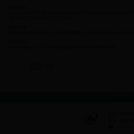
2022-03-03
通化县365买球平台下载_365bet中国客服电话_365bet中文合作社成为365买球
_365bet中文新技术新机具推广的“领头雁”
2022-03-03
通化县为365买球平台下载_365bet中国客服电话_365bet中文专业合作社发展
2022-01-24
面对困难勇毅前行——吉林省农安县益亩田农牧合作社理事长郑洪海
162
1
2
3
4
5
6
7
8
9
10
网站地图
|
关
主 办：吉林省
地 址：长春市西安大
吉公网安备 2