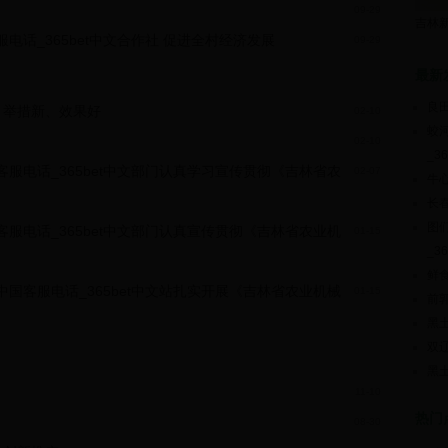
09-29
吉林
客服电话_365bet中文合作社 促进全村经济发展
09-29
最新
良
、举措新、效果好
02-10
蛟河
02-10
_3
中国客服电话_365bet中文部门认真学习宣传贯彻《吉林省农
02-07
牛
长
图们
中国客服电话_365bet中文部门认真宣传贯彻《吉林省农业机
01-15
_3
鲜
et中国客服电话_365bet中文站扎实开展《吉林省农业机械
01-15
前
黑
双
黑
11-10
热门
08-30