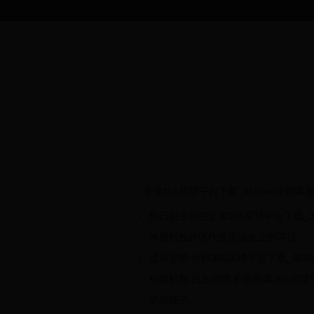
首 页
综合信息
365买球平
下载_365be
专题栏目
中国客服电
_365bet中
全省365买球平台下载_365bet中国客
管理
陈巳副主任在全省365买球平台下载_3
水稻机收跨区作业现场会上的讲话
适应形势 办好365买球平台下载_365
创新机制 民主管理 积极探索365买球平
的新路子