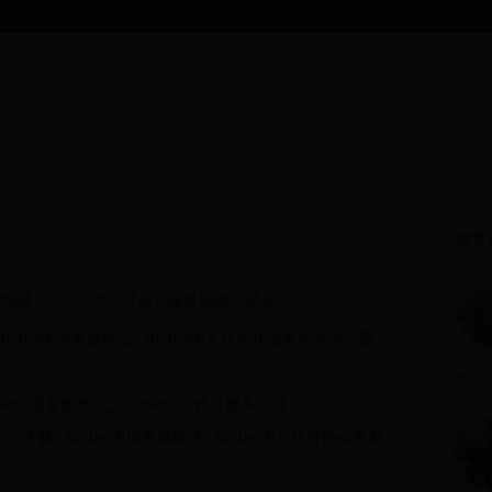
台
安全监理
教育培训
政策法规
科技推广
质量鉴定
365买球平
t
下载_365be
推荐
首页
>
专题栏目
话
中国客服电
文
_365bet中
服电话_365bet中文社会化服务经验交流会
维修
65bet中国客服电话_365bet中文社会化服务经验交流暨
09-29
常州东
bet中国客服电话_365bet中文作业服务公司
09-29
台下载_365bet中国客服电话_365bet中文作业协会发展
09-29