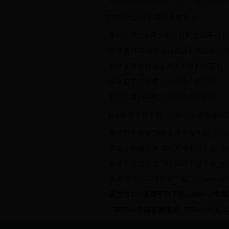
吉林现代农业机械装备展览会
常州东风120马力拖拉机配套四平顺
中联重科70马力拖拉机及配套秸秆打
吉林新研牧神自走式青贮饲料收获机
洋马自走式全喂入水稻联合收割机
苏州久保田半喂入水稻联合收割机
“365买球平台下载_365bet中国客服电话
梅河口市开展“365买球平台下载_365b
延边州积极开展“365买球平台下载_365
集安市提质护农“365买球平台下载_365
集安市“365买球平台下载_365bet中国
延吉市365买球平台下载_365bet中
_365bet中国客服电话_365bet中文3