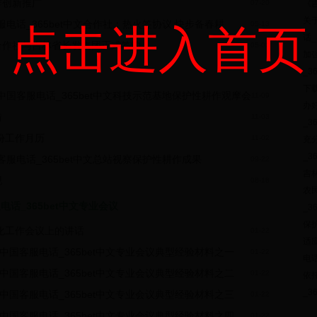
作创新推广
07-20
《
关于
客服电话_365bet中文合作社：热火签协议 快步备春耕
05-13
点击进入首页
话_
合作社与吉林省长发集团正式签约
05-03
加强
_3
下载
et中国客服电话_365bet中文科技示范基地保护性耕作观摩会
11-09
办好
措
11-03
_
份工作月历
11-02
充分
_3
国客服电话_365bet中文总站视察保护性耕作成果
09-22
吉
现
08-18
农
电话_365bet中文专业会议
_3
保
械化工作会议上的讲话
01-22
适应
bet中国客服电话_365bet中文专业会议典型经验材料之一
01-22
电话
bet中国客服电话_365bet中文专业会议典型经验材料之二
01-22
依托
_
bet中国客服电话_365bet中文专业会议典型经验材料之三
01-22
bet中国客服电话_365bet中文专业会议典型经验材料之四
01-22