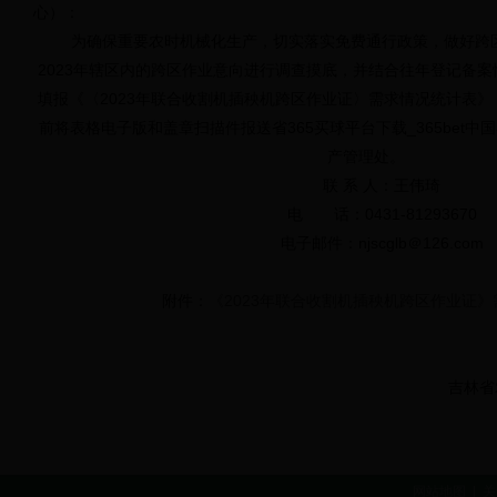
心）：
为确保重要农时机械化生产，切实落实免费通行政策，做好跨区
2023年辖区内的跨区作业意向进行调查摸底，并结合往年登记备
填报《〈2023年联合收割机插秧机跨区作业证〉需求情况统计表》（
前将表格电子版和盖章扫描件报送省365买球平台下载_365bet中国客
产管理处。
联 系 人：王伟琦
电 话：0431-81293670
电子邮件：njscglb＠126.com
附件：
《2023年联合收割机插秧机跨区作业证
吉林省农业机械化
2023年1月
网站地图
|
关