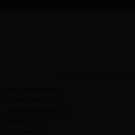
首 页
综合信息
365买球平台
安全监理
教育培训
政
下载_365bet
365买球平台下载_365bet中国客服电话_36
中国客服电话
首页
>
市场供求
>
365买球平台下载_365be
_365bet中文
管理
吉林市军星农业机械有限公司
吉林市军星农业机械有限公司
吉林省绿野农业设备有限责任公司
吉林绿野-沃得系列
中联重科吉林有限公司