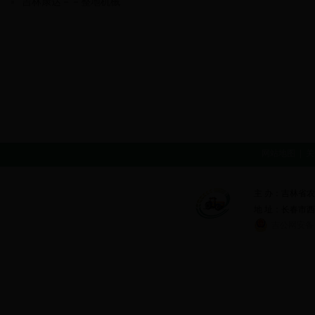
吉林康达－－整地机械
网站地图
|
关
主 办：吉林省
地 址：长春市西安大
吉公网安备 2