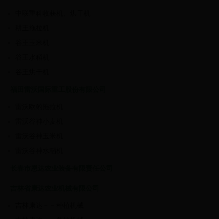
中联重科收获机、烘干机
耕王拖拉机
谷王玉米机
谷王水稻机
谷王烘干机
福田雷沃国际重工股份有限公司
雷沃欧豹拖拉机
雷沃谷神小麦机
雷沃谷神玉米机
雷沃谷神水稻机
长春市恩达农业装备有限责任公司
吉林省康达农业机械有限公司
吉林康达－－种植机械