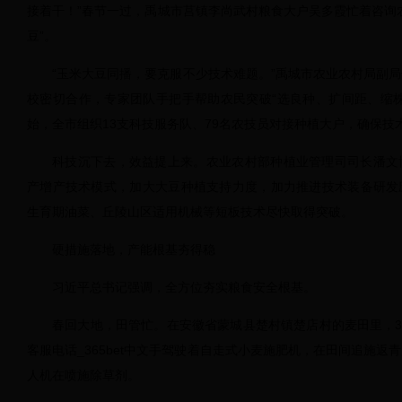
接着干！”春节一过，禹城市莒镇李尚武村粮食大户吴多霞忙着咨询
豆”。
“玉米大豆同播，要克服不少技术难题。”禹城市农业农村局副
校密切合作，专家团队手把手帮助农民突破“选良种、扩间距、缩
始，全市组织13支科技服务队、79名农技员对接种植大户，确保技
科技沉下去，效益提上来。农业农村部种植业管理司司长潘文
产增产技术模式，加大大豆种植支持力度，加力推进技术装备研发
生育期油菜、丘陵山区适用机械等短板技术尽快取得突破。
硬措施落地，产能根基夯得稳
习近平总书记强调，全方位夯实粮食安全根基。
春回大地，田管忙。在安徽省蒙城县楚村镇楚店村的麦田里，365
客服电话_365bet中文手驾驶着自走式小麦施肥机，在田间追施返
人机在喷施除草剂。