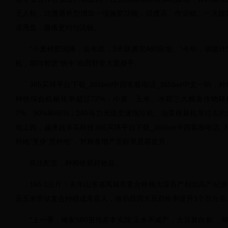
无人机，比普通机型增加一项施肥功能，强度高、作业稳，一次能
道甩盘，撒播更均匀流畅。
“小麦种肥同播，去年底，3天就播完480亩地。”今年，胡团
机，期待智慧“铁牛”在田野里大显身手。
365买球平台下载_365bet中国客服电话_365bet中文一
种收综合机械化率超过72%，小麦、玉米、水稻三大粮食作物耕
7%、90%和85%；240马力无级变速拖拉机、油菜移栽机等过去
地上跑，越来越多高科技365买球平台下载_365bet中国客服电话_3
种地”变身“慧种地”，对粮食增产贡献率显着提升。
良法配套，种粮收获好效益。
165.1公斤！去年山东省禹城市复合种植大豆亩产创出高产纪
豆玉米带状复合种植成果喜人，推动我国大豆自给率提升3个百分点
“上一季，俺家560亩地基本实现‘玉米不减产，大豆算白捡’，