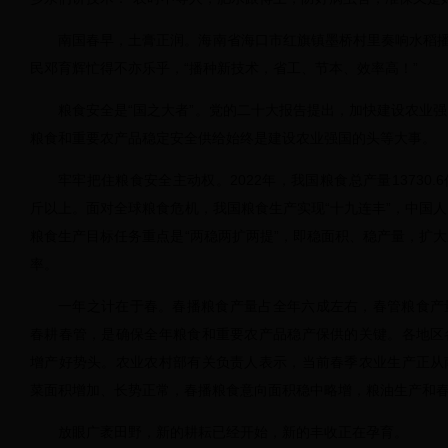
南国春早，土膏正润。海南省海口市红旗镇墨桥村里奏响水稻播
民邓育辉忙得不亦乐乎，“播种新技术，省工、节本、效率高！”
粮食安全是“国之大者”。党的二十大报告提出，加快建设农业
粮食和重要农产品稳定安全供给始终是建设农业强国的头等大事。
牢牢把住粮食安全主动权。2022年，我国粮食总产量13730.6
斤以上。面对全球粮食危机，我国粮食生产实现“十九连丰”，中国
粮食生产目标任务重点是“两稳两扩两提”，即稳面积、稳产量，扩
率。
一年之计在于春。春播粮食产量占全年六成左右，春管粮食产
春耕春管，是确保全年粮食和重要农产品稳产保供的关键。各地区
增产好势头。农业农村部有关负责人表示，当前春季农业生产正从
菜面积增加、长势正常，春播粮食意向面积稳中略增，粮油生产和
放眼广袤田野，新的耕耘已经开始，新的丰收正在孕育。