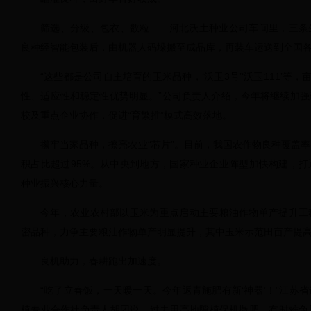
筛选、分级、包衣、数粒……河北沃土种业公司车间里，三条
良种经智能包装后，由机器人码垛搬至成品库，再装车运送到全国
“这些都是公司自主培育的玉米品种，‘沃玉3号’‘沃玉111’等，
性、适应性和稳定性优势明显。”公司负责人介绍，今年将继续加
校及重点企业协作，促进“育繁推”模式高效落地。
攥牢当家品种，擦亮农业“芯片”。目前，我国农作物良种覆盖率
积占比超过95%。从中央到地方，国家种业企业阵型加快构建，
种业振兴核心力量。
今年，农业农村部以玉米为重点启动主要粮油作物单产提升工
密品种，力争主要粮油作物单产明显提升，其中玉米示范田亩产提高
良机助力，春耕跑出加速度。
“吃了立春饭，一天暖一天。今年返青施肥有新‘神器’！”江苏
植专业合作社负责人胡团说，过去用高地隙植保机撒肥，有时难免