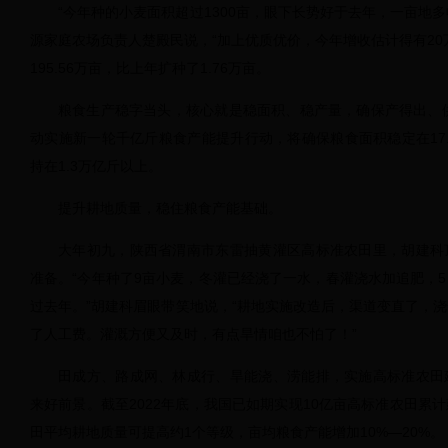
“今年种的小麦面积超过1300亩，眼下长势好于去年，一亩地多
源家庭农场负责人楚殿民说，“加上优质优价，今年增收估计得有20
195.56万亩，比上年扩种了1.76万亩。
粮食生产稳字当头，核心就是稳面积、稳产量，确保产得出、供
动实施新一轮千亿斤粮食产能提升行动，将确保粮食面积稳定在17
持在1.3万亿斤以上。
提升耕地质量，稳住粮食产能基础。
大年初九，陕西省渭南市东雷抽黄灌区高标准农田里，胡建科
准备。“今年种了9亩小麦，冬灌已经浇了一水，春灌浇水加追肥，
过去年。”胡建科眉眼带笑地说，“耕地实施改造后，渠道变直了，
了人工费。灌溉方便又及时，有点旱情咱也不怕了！”
田成方、路成网、林成行、旱能浇、涝能排，实施高标准农田
来好前景。截至2022年底，我国已如期实现10亿亩高标准农田累
田平均耕地质量可提高约1个等级，亩均粮食产能增加10%—20%。