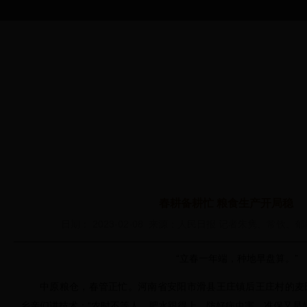
首 页
综合信息
365买球平台
安全监理
教育培训
政
下载_365bet
首页
>
综合信息
>
365买球平台下载
中国客服电话
_365bet中文
春耕备耕忙 粮食生产开局稳
管理
日期： 2023-02-08 来源：人民日报 记者朱隽、常钦
“立春一年端，种地早盘算。”
中原粮仓，春管正忙。河南省安阳市滑县王庄镇后王庄村的麦
乡亲们讲技术：“农时不等人，肥水跟得上，防好病虫害，准保又是