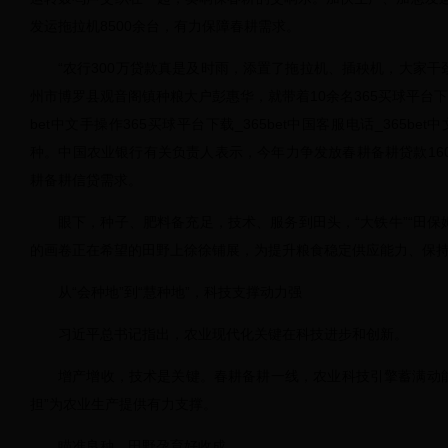
发运拖拉机8500余台，有力保障春耕需求。
“农行300万贷款真是及时雨，添置了拖拉机、插秧机，大家干
州市博罗县观音阁镇种粮大户彭惠华，就带着10余名365买球平台下载_
bet中文手操作365买球平台下载_365bet中国客服电话_365b
种。中国农业银行有关负责人表示，今年力争发放春耕备耕贷款16
耕备耕信贷需求。
眼下，种子、肥料备充足，技术、服务到田头，“大铁牛”“田保
的画卷正在希望的田野上徐徐铺展，为提升粮食稳定供应能力、保
从“会种地”到“慧种地”，科技支撑动力强
习近平总书记指出，农业现代化关键在科技进步和创新。
增产增收，技术是关键。春耕备耕一线，农业科技引擎蓄满动
担”为农业生产提供有力支撑。
瞄准良种，田野孕育好收成。