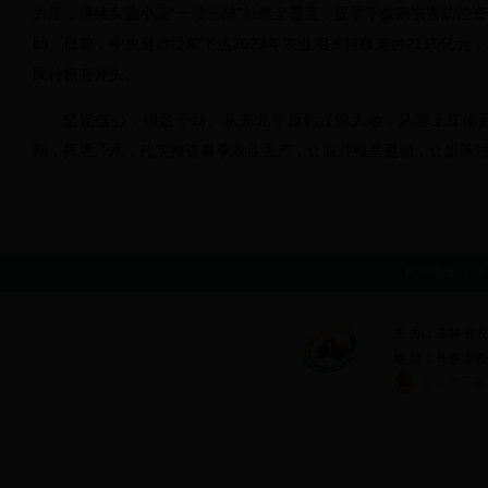
力度，继续实施小麦“一喷三防”补助全覆盖，提早下拨病虫害防控
助。日前，中央财政提前下达2023年农业相关转移支付2115亿元
民种粮有奔头。
坚定信心，铆足干劲。从东北平原到江淮大地，从塞上江南
耘，挥洒汗水，扎实推进春季农业生产，让农业根基更稳，让饭碗
网站地图
|
关
主 办：吉林省
地 址：长春市西安大
吉公网安备 2