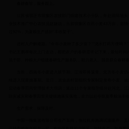
春耕春管，服务跟上。
江苏省宿迁市宿豫区农技部门组建技术小分队，奔赴田间地头
业技术推广中心农技员赵婕说，当前宿豫区在田小麦43万亩，苗
过92%，为夏粮生产搭好“丰收架子”。
进村入户解难题。“今年小麦种了多少亩？”“浇水打药方便吗？
书记王鹏举每次上门走访，都把农户的春耕需求记下来，最短时间
员干部、种粮大户组建春耕生产服务队，助力老人、脱贫群众春耕春
当前，西南冬小麦进入拔节期、江淮即将返青、北方冬小麦仍
续进入现蕾抽薹期。近日，农业农村部组织专家制定发布小麦、油
启动春季田间管理技术大培训；派出11个专家指导组分赴河北、
防灾减灾和春季田管关键措施落实落地，全力以赴夺取夏季粮油丰
生产需求，保障及时。
中国一拖集团有限公司生产车间，拖拉机奔跑调试隆隆声、叉
运转轰鸣声交织在一起，奏响保春耕的交响乐。加快生产、加急发