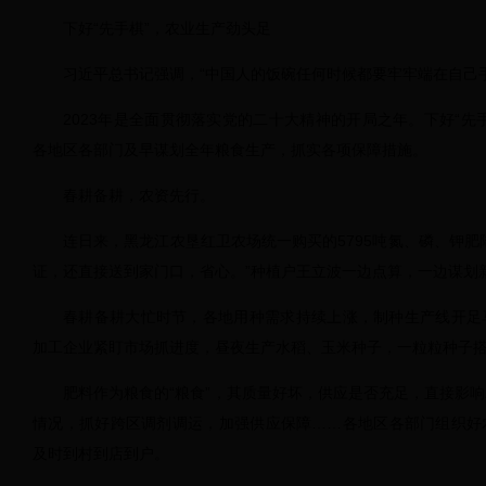
下好“先手棋”，农业生产劲头足
习近平总书记强调，“中国人的饭碗任何时候都要牢牢端在自己
2023年是全面贯彻落实党的二十大精神的开局之年。下好“先
各地区各部门及早谋划全年粮食生产，抓实各项保障措施。
春耕备耕，农资先行。
连日来，黑龙江农垦红卫农场统一购买的5795吨氮、磷、钾肥
证，还直接送到家门口，省心。”种植户王立波一边点算，一边谋划
春耕备耕大忙时节，各地用种需求持续上涨，制种生产线开足
加工企业紧盯市场抓进度，昼夜生产水稻、玉米种子，一粒粒种子
肥料作为粮食的“粮食”，其质量好坏，供应是否充足，直接影
情况，抓好跨区调剂调运，加强供应保障……各地区各部门组织好
及时到村到店到户。