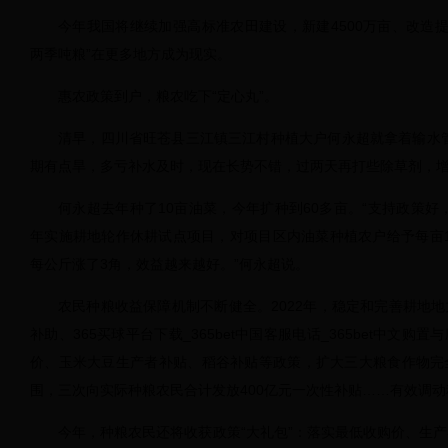
今年我国将继续加强高标准农田建设，新建4500万亩、改造提
两季吨粮”在更多地方成为现实。
惠农政策到户，粮农吃下“定心丸”。
清早，四川省旺苍县三江镇三江村种植大户何永超就拿着输水
期有点旱，多亏补水及时，现在长势不错，过两天再打些除草剂，增
何永超去年种了10亩油菜，今年扩种到60多亩。“支持政策好
年实施耕地轮作休耕试点项目，对项目区内油菜种植农户给予每亩1
每公斤涨了3角，效益越来越好。”何永超说。
农民种粮收益保障机制不断健全。2022年，稳定和完善耕地
补助、365买球平台下载_365bet中国客服电话_365bet中文
价、玉米大豆生产者补贴、稻谷补贴等政策，扩大三大粮食作物完
围，三次向实际种粮农民合计发放400亿元一次性补贴……有效调
今年，种粮农民还将收获政策“大礼包”：落实最低收购价、生