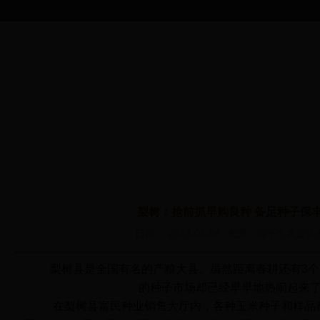
首 页
综合信息
365买球平台
安全监理
教育培训
政
下载_365bet
首页
>
综合信息
>
365买球平台下载_365bet中国客服电话_365bet中
中国客服电话
_365bet中文
梨树：抢前抓早购良种 备足种子保
管理
日期： 2023-02-06 来源：四平市农业
梨树县是全国有名的产粮大县。虽然距离春耕还有3个
的种子市场却已经早早地热闹起来
在梨树县富民种业销售大厅内，各种玉米种子和样品