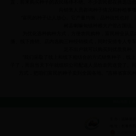
置，前来购买种子的农民络绎不绝。不少农民都在挑选适
向销售人员咨询种子情况和种植事
“富民的种子让人放心。它产量均衡，品种抗性也好，这
树县喇嘛甸镇种粮大户管占国说
为优化选种购种方式，方便农民购种，富民种业从店
播、线下推销、店内选购三种经销模式，同时安排专人专
足不出户就可以购买到优质良种
“我们采取了线上和线下相结合的方式销售种子，线上
子了，而且当天下午就组织公司配送人员给农民送货了。
方式，把咱们富民的种子卖到全国各地。”吉林省富民
网站地图
|
关
主 办：吉林省
地 址：长春市西安大
吉公网安备 2