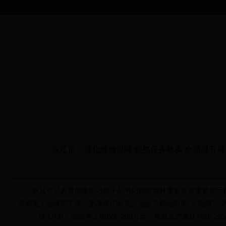
首 页
综合信息
365买球平台
安全监理
教育培训
政
下载_365bet
首页
>
综合信息
>
365买球平台下载_365bet中国客服电话_365bet中
中国客服电话
_365bet中文
双辽市：强化措施保障 狠抓任务落实 全面提升
管理
日期： 2023-02-01 来源：四平市农业
双辽市认真贯彻落实习近平总书记视察吉林重要讲话重要指示精
设和黑土地保护工作，坚决保护好黑土地这个耕地中的“大熊猫”。2
设8万亩，实施黑土地保护200万亩，粮食总产量达到26.2亿