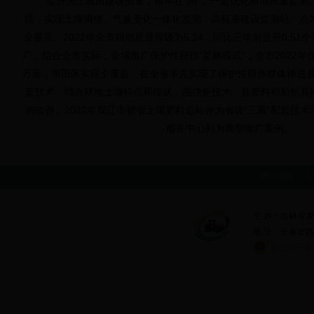
提升黑土农田建设质量，根本在“用”。一是优化耕地质量监测
统，实现土壤墒情、气象变化一体化监测，高标准建设监测站、点2
全覆盖。2022年全市耕地质量等级为5.24，同比三年前提升0.5
广。结合全市实际，全域推广保护性耕作“梨树模式”，全市2022年保
万亩，旱田区实现全覆盖，在全省率先实现了保护性耕作整体推进县
套技术。结合耕地土壤特点和现状，围绕新技术、新肥料和新机具
构改善。2022年双辽市被省土壤肥料总站评为省级“三新”配套技
服务中心列为典型推广案例。
网站地图
|
关
主 办：吉林省
地 址：长春市西安大
吉公网安备 2