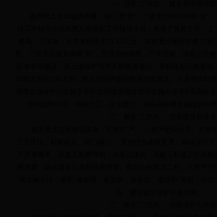
一、强化“三突出”，健全管理保障架
提升黑土农田建设质量，核心靠“管”。一是突出组织保障“管”。
目工作领导小组和黑土地保护工作领导小组，形成了政府主导、上
格局。三年来，全市累计投资11.61亿元，实施黑土地保护重大项
务。二是突出规划保障“管”。坚持实地踏查，广开言路，强化公共
标准农田建设、黑土地保护等中长期发展规划，坚持规划实施落地，
田建设面积200万亩，黑土地保护面积实现全域覆盖。三是突出制度
强黑土地保护的实施意见和农田建设项目管理实施办法等6项高标准
理制度和办法，明确分工，压实责任，确保高标准农田建设和
二、聚焦“三把关”，完善建设标准体
提升黑土农田建设质量，关键在“严”。一是严把设计关。坚持实
三方设计、村镇核实、部门确认”，充分结合农民意愿，确保设计方
严把质量关。组建工程督导组，在重点建筑、隐蔽工程施工中全程
程质量。确保建设出老百姓最需要、最放心的惠农工程。三是严把
理实施办法，按照“谁使用、谁管护，谁受益、谁管护”原则，压实
任，健全建后管护长效机制。
三、落实“三优化”，创新保护工作模