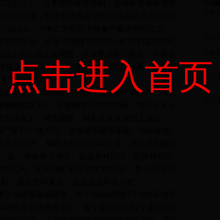
20万亩以上。改革农田建管机制，提级新建高标准农
珲春
四沟”4697公里，积极创建国家级整区域高标准农田试点
0万亩以上，力争正常年景下粮食产量达到95亿斤。
相关
增计划，深化“村集体+托牛所+农户”利益联结机
无相
。抢抓生猪价格上扬周期，快速释放双辽牧原、伊通温
点击进入首页
殖量达到500万头。完善动物疫病防控体系，逐村研
栏目
配“大学生”兽医。
全季温室和规模园区建设，推进梨树棚膜产业融合
栏目
棚膜园区5个，新建棚膜面积2000亩。推动玉米全
代生物化工、绿色糠醛、鲜食玉米等深加工项目。
”“里子”一体共治，全面落实厕所革命、污水处理、
所2900个，修建农村公路300公里。系统规划建设
、处、用各环节堵点。改进乡村治理，完善村规民
民风。提质创建“千村示范”村84个，每个县(市)区
特色村，建设形神兼备、宜居宜业和美乡村。
地适度规模经营，每个乡(镇)创建1个365买球平
65bet中文全程服务中心，每个县(市)创建2个农民合作